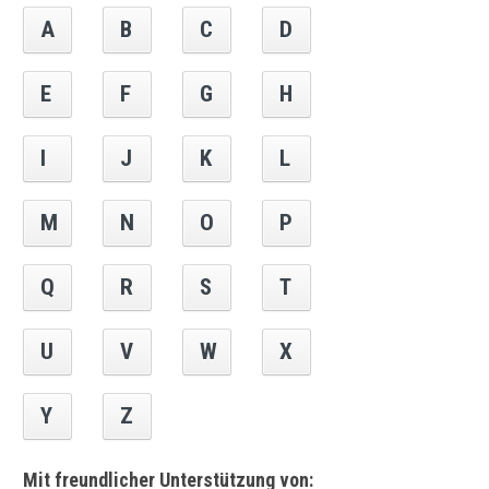
A
B
C
D
E
F
G
H
I
J
K
L
M
N
O
P
Q
R
S
T
U
V
W
X
Y
Z
Mit freundlicher Unterstützung von: