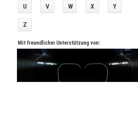
U
V
W
X
Y
Z
Mit freundlicher Unterstützung von: