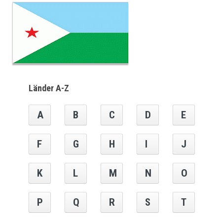
Länder A-Z
A
B
C
D
E
F
G
H
I
J
K
L
M
N
O
P
Q
R
S
T