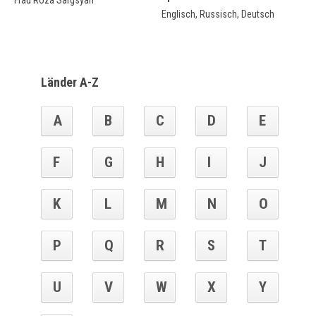
Frau Roza Sargsyan
Englisch, Russisch, Deutsch
Länder A-Z
A
B
C
D
E
F
G
H
I
J
K
L
M
N
O
P
Q
R
S
T
U
V
W
X
Y