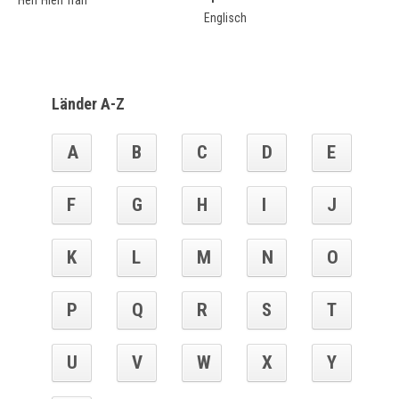
Herr Hien Tran
Englisch
Länder A-Z
A
B
C
D
E
F
G
H
I
J
K
L
M
N
O
P
Q
R
S
T
U
V
W
X
Y