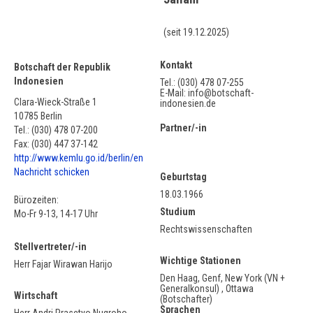
(seit 19.12.2025)
Kontakt
Botschaft der Republik
Indonesien
Tel.: (030) 478 07-255
E-Mail: ​info@botschaft-
Clara-Wieck-Straße 1
indonesien.de
10785 Berlin
Partner/-in
Tel.: (030) 478 07-200
Fax: (030) 447 37-142
http://www.kemlu.go.id/berlin/en
Nachricht schicken
Geburtstag
18.03.1966
Bürozeiten:
Studium
Mo-Fr 9-13, 14-17 Uhr
Rechtswissenschaften
Stellvertreter/-in
Wichtige Stationen
Herr Fajar Wirawan Harijo
Den Haag, Genf, New York (VN +
Generalkonsul) , Ottawa
Wirtschaft
(Botschafter)
Sprachen