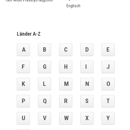
Herr Andri Prasetyo Nugroho
Englisch
Länder A-Z
A
B
C
D
E
F
G
H
I
J
K
L
M
N
O
P
Q
R
S
T
U
V
W
X
Y