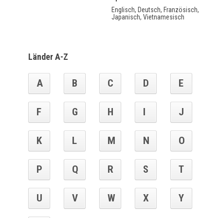
Englisch, Deutsch, Französisch,
Japanisch, Vietnamesisch
Länder A-Z
A
B
C
D
E
F
G
H
I
J
K
L
M
N
O
P
Q
R
S
T
U
V
W
X
Y