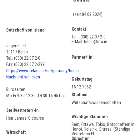
(seit 04.09.2024)
Kontakt
Botschaft von Irland
Tel.: (030) 22 07 2-0
E-Mail: berlin@dfa.ie
Jägerstr. 51
10117 Berlin
Partner/-in
Tel.: (030) 22 07 2-0
Fax: (030) 22 07 2-299
https://www.ireland.ie/en/germany/berlin
Nachricht schicken
Geburtstag
16.12.1962
Bürozeiten:
Studium
Mo-Fr 9.30-12.30, 14.30-16.45 Uhr
Wirtschaftswissenschaften
Stellvertreter/-in
Wichtige Stationen
Herr James Kilcourse
Bern, Ottawa, Tokio, Botschaftern in
Hanoi, Helsinki, Brüssel (Ständige
Wirtschaft
Vertreterin EU
Sprachen