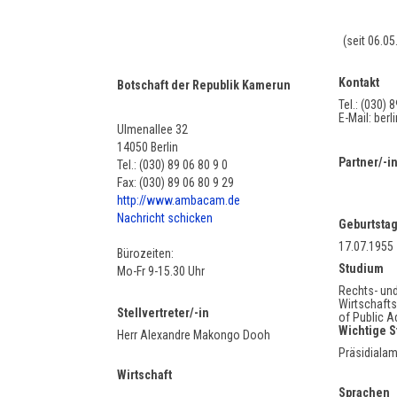
(seit 06.05
Kontakt
Botschaft der Republik Kamerun
Tel.: (030) 
E-Mail: be
Ulmenallee 32
14050 Berlin
Partner/-i
Tel.: (030) 89 06 80 9 0
Fax: (030) 89 06 80 9 29
http://www.ambacam.de
Nachricht schicken
Geburtsta
17.07.1955
Bürozeiten:
Studium
Mo-Fr 9-15.30 Uhr
Rechts- un
Wirtschaft
Stellvertreter/-in
of Public A
Wichtige S
Herr Alexandre Makongo Dooh
Präsidialam
Wirtschaft
Sprachen