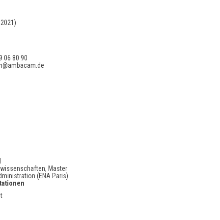
.2021)
89 06 80 90
rlin@ambacam.de
n
g
d
swissenschaften, Master
dministration (ENA Paris)
tationen
t