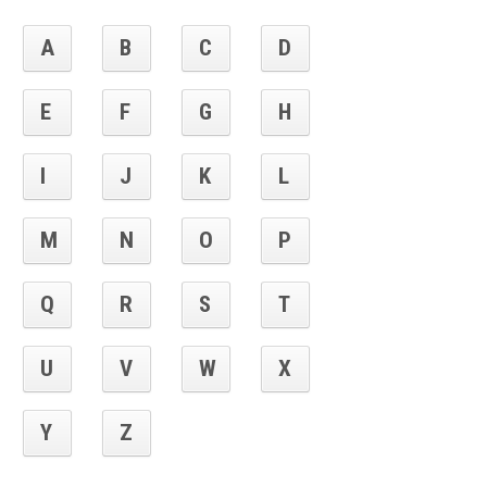
A
B
C
D
E
F
G
H
I
J
K
L
M
N
O
P
Q
R
S
T
U
V
W
X
Y
Z