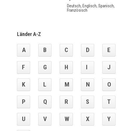
Deutsch, Englisch, Spanisch,
Französisch
Länder A-Z
A
B
C
D
E
F
G
H
I
J
K
L
M
N
O
P
Q
R
S
T
U
V
W
X
Y