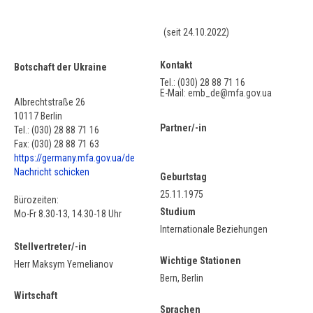
(seit 24.10.2022)
Kontakt
Botschaft der Ukraine
Tel.: (030) 28 88 71 16
E-Mail: emb_de@mfa.gov.ua
Albrechtstraße 26
10117 Berlin
Partner/-in
Tel.: (030) 28 88 71 16
Fax: (030) 28 88 71 63
https://germany.mfa.gov.ua/de
Nachricht schicken
Geburtstag
25.11.1975
Bürozeiten:
Studium
Mo-Fr 8.30-13, 14.30-18 Uhr
Internationale Beziehungen
Stellvertreter/-in
Wichtige Stationen
Herr Maksym Yemelianov
Bern, Berlin
Wirtschaft
Sprachen