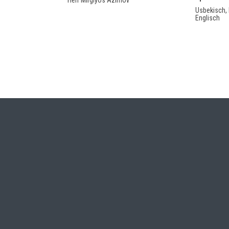
Herr Mirgiyos Azimov
Usbekisch, 
Englisch