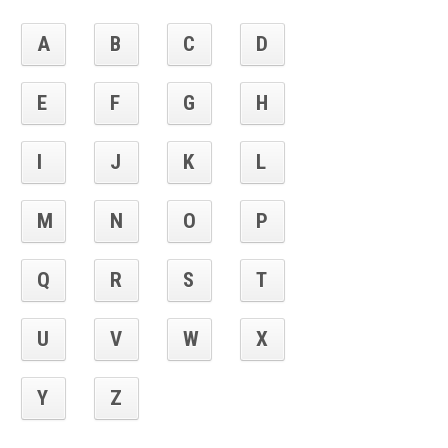
A
B
C
D
E
F
G
H
I
J
K
L
M
N
O
P
Q
R
S
T
U
V
W
X
Y
Z