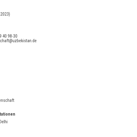
.2023)
39 40 98-30
schaft@uzbekistan.de
n
g
enschaft
tationen
Delhi