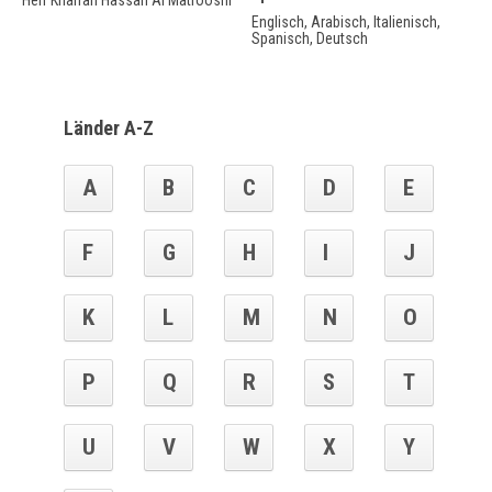
Herr Khalfan Hassan Al Matrooshi
Englisch, Arabisch, Italienisch,
Spanisch, Deutsch
Länder A-Z
A
B
C
D
E
F
G
H
I
J
K
L
M
N
O
P
Q
R
S
T
U
V
W
X
Y