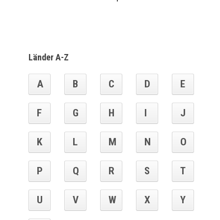
Länder A-Z
A
B
C
D
E
F
G
H
I
J
K
L
M
N
O
P
Q
R
S
T
U
V
W
X
Y