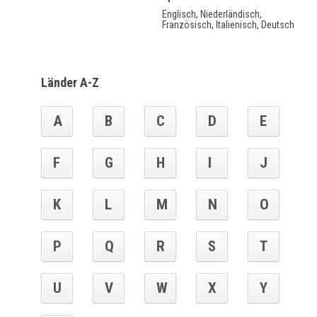
Englisch, Niederländisch,
Französisch, Italienisch, Deutsch
Länder A-Z
A
B
C
D
E
F
G
H
I
J
K
L
M
N
O
P
Q
R
S
T
U
V
W
X
Y